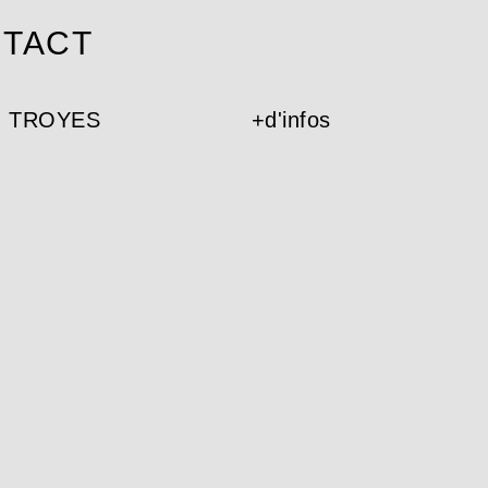
TACT
, TROYES
+d'infos
Maîtrise d’ouvrage : Département d
Architecte : Jean-Pierre Lott
BET TCE : TPF Ingénierie
BET HQE : Etamine
Surface : 4 000 m²
Coût : 12 M€ HT
Calendrier : Livré en 2022