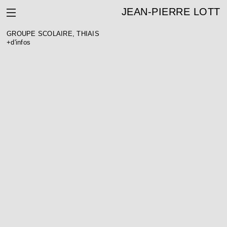
JEAN-PIERRE LOTT
GROUPE SCOLAIRE, THIAIS
+d'infos
GROUPE SCOLAIRE, THIAIS (94)
Programme : halte-garderie, école maternelle, école élémentaire,
gymnase, restaurant, parking
Maîtrise d’ouvrage : Ville de Thiais
Architecte : Jean-Pierre Lott
BET structure : Incet
BET TCE : Incet
BET HQE : Oasiis
Surface : 6 942 m² SHON
Coût : 12 M € HT
Calendrier : livraison en 2012