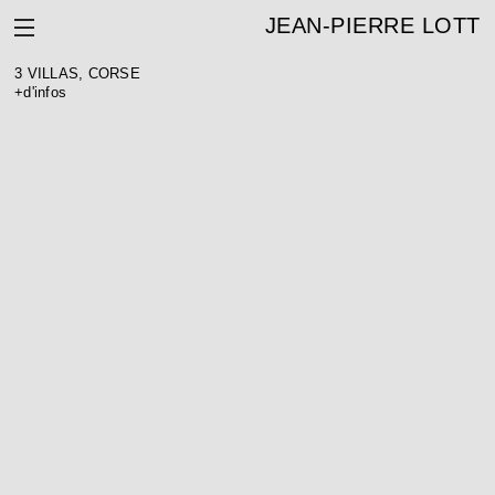
JEAN-PIERRE LOTT
3 VILLAS, CORSE
+d'infos
TROIS VILLAS À SPÉRONE, CORSE (20)
Maîtrise d’ouvrage : Privé
Architecte : Jean-Pierre Lott
BET TCE : Etha
Surface : 900 m² SHON
Coût : 3 M€ HT
Calendrier : livraison en 2013