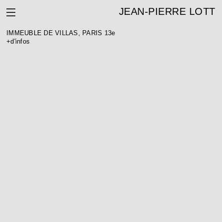
JEAN-PIERRE LOTT
IMMEUBLE DE VILLAS, PARIS 13e
+d'infos
IMMEUBLE VILLAS – CITÉ DES ARTS, PARIS (13e )
Programme : Immeuble villa : 100 logements et 11 ateliers d’artistes.
Maîtrise d’ouvrage : Régie Immobilière de la Ville de Paris
Architecte : Dubus & Lott
BET : Patrimoine Ingénierie
Surface : 9 000 m²
Coût : NC
Calendrier : livraison en 1991