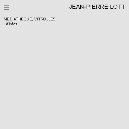
JEAN-PIERRE LOTT
MÉDIATHÈQUE, VITROLLES
+d'infos
MÉDIATHÈQUE, VITROLLES (13)
Maîtrise d’ouvrage : Ville de Vitrolles
Maîtrise d’ouvrage déléguée : Icade
Architecte : Jean-Pierre Lott
BET TCE : Oteis
BET Acoustique : Acoustb
Surface : 3 990 m² SHOB
Coût : 10 M€ HT
Calendrier : livraison en 2016
Démarche environnementale : certification bâtiment BDM Niveau
argent