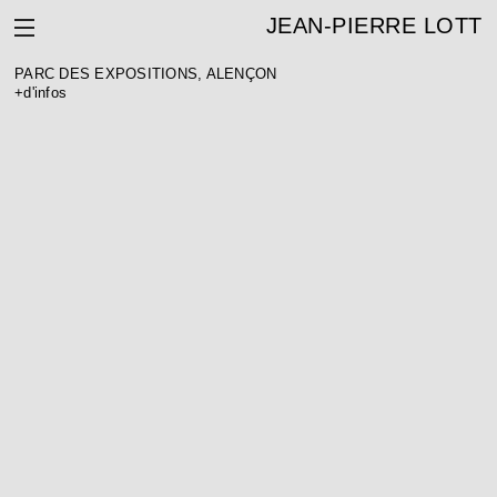
JEAN-PIERRE LOTT
PARC DES EXPOSITIONS, ALENÇON
+d'infos
PARC DES EXPOSITIONS « ANOVA », ALENÇON (61)
Maîtrise d’ouvrage : Communauté Urbaine d’Alençon
Architecte : Jean Pierre Lott
BET TCE et ECO : OTEIS 44
Acousticien : APIA
Scénographe : EA MAS
Surface : 5 422 m² SHOB
Coût : 16,5 M€ HT
Calendrier : livraison en 2013