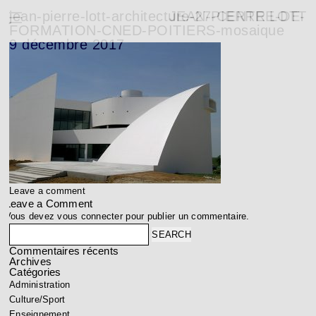
jean-pierre-lott-architecture-27-CENTRE-DE-
JEAN-PIERRE LOTT
FORMATION-CNED-POITIERS-mosaique
9 décembre 2017
Leave a comment
Leave a Comment
Vous devez
vous connecter
pour publier un commentaire.
Search
Commentaires récents
Archives
Catégories
Administration
Culture/Sport
Enseignement