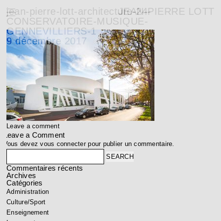
jean-pierre-lott-architecture-24-
JEAN-PIERRE LOTT
CONSERVATOIRE-MUSIQUE-
GENNEVILLIERS-1
9 décembre 2017
Leave a comment
Leave a Comment
Vous devez
vous connecter
pour publier un commentaire.
Search
Commentaires récents
Archives
Catégories
Administration
Culture/Sport
Enseignement