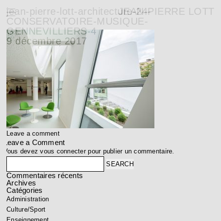
jean-pierre-lott-architecture-24-
JEAN-PIERRE LOTT
CONSERVATOIRE-MUSIQUE-
GENNEVILLIERS-4
9 décembre 2017
Leave a comment
Leave a Comment
Vous devez
vous connecter
pour publier un commentaire.
Search
Commentaires récents
Archives
Catégories
Administration
Culture/Sport
Enseignement