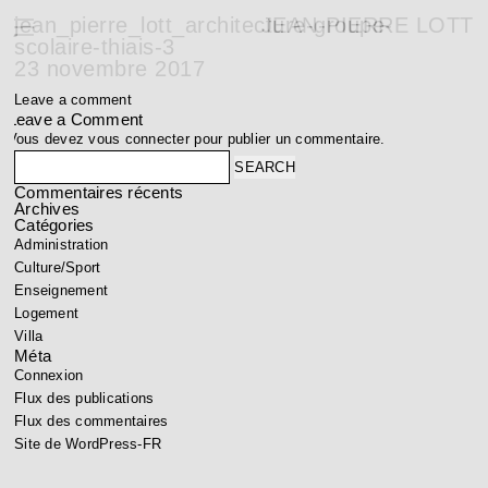
jean_pierre_lott_architecture-groupe-
JEAN-PIERRE LOTT
scolaire-thiais-3
23 novembre 2017
Leave a comment
Leave a Comment
Vous devez
vous connecter
pour publier un commentaire.
Search
Commentaires récents
Archives
Catégories
Administration
Culture/Sport
Enseignement
Logement
Villa
Méta
Connexion
Flux des publications
Flux des commentaires
Site de WordPress-FR