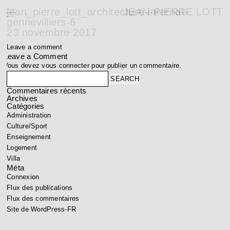
jean_pierre_lott_architecture-internat-
JEAN-PIERRE LOTT
gennevilliers-6
23 novembre 2017
Leave a comment
Leave a Comment
Vous devez
vous connecter
pour publier un commentaire.
Search
Commentaires récents
Archives
Catégories
Administration
Culture/Sport
Enseignement
Logement
Villa
Méta
Connexion
Flux des publications
Flux des commentaires
Site de WordPress-FR