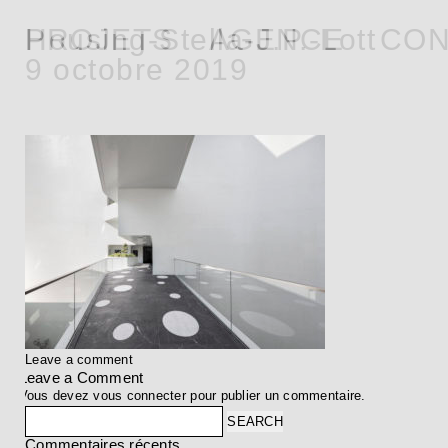
PROJETS
Housing-Stella-J.P.-Lott
AGENCE
CON
9 octobre 2019
Leave a comment
Leave a Comment
Vous devez
vous connecter
pour publier un commentaire.
Search
Commentaires récents