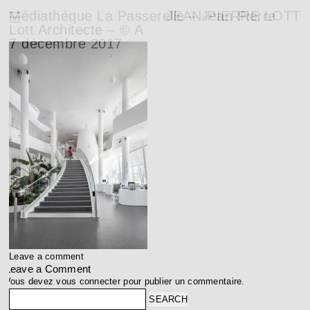
Médiathèque La Passerelle – Jean Pierre
JEAN-PIERRE LOTT
Lott Architecte – © A
7 décembre 2017
Leave a comment
Leave a Comment
Vous devez
vous connecter
pour publier un commentaire.
Search