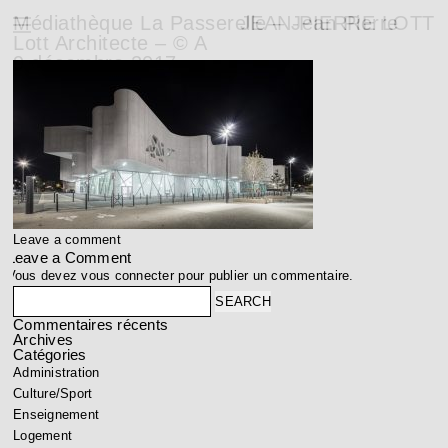
Médiathèque La Passerelle – Jean Pierre
JEAN-PIERRE LOTT
Lott Architecte – © A
9 décembre 2017
Leave a comment
Leave a Comment
Vous devez
vous connecter
pour publier un commentaire.
Search
Commentaires récents
Archives
Catégories
Administration
Culture/Sport
Enseignement
Logement