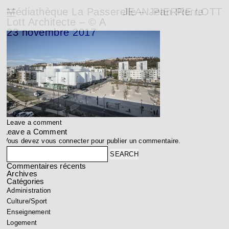
Médiathèque La Passerelle – Jean Pierre
JEAN-PIERRE LOTT
Lott Architecte – © A
23 novembre 2017
Leave a comment
Leave a Comment
Vous devez
vous connecter
pour publier un commentaire.
Search
Commentaires récents
Archives
Catégories
Administration
Culture/Sport
Enseignement
Logement