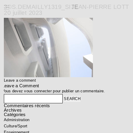
3©S.DEMAILLY1319_SITE
JEAN-PIERRE LOTT
20 juillet 2023
Leave a comment
Leave a Comment
Vous devez
vous connecter
pour publier un commentaire.
Search
Commentaires récents
Archives
Catégories
Administration
Culture/Sport
Enseignement