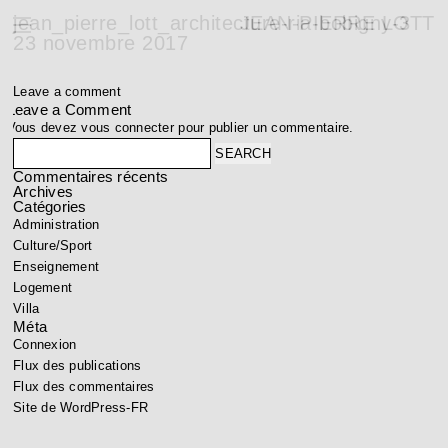
jean_pierre_lott_architecture-ria-bobigny-3
JEAN-PIERRE LOTT
23 novembre 2017
Leave a comment
Leave a Comment
Vous devez
vous connecter
pour publier un commentaire.
Search
Commentaires récents
Archives
Catégories
Administration
Culture/Sport
Enseignement
Logement
Villa
Méta
Connexion
Flux des publications
Flux des commentaires
Site de WordPress-FR